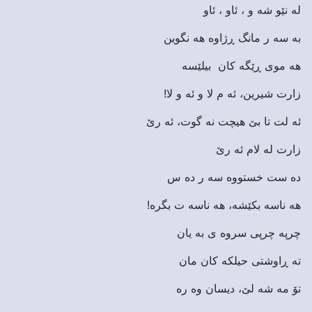
له نێو شه و ، ئاو ، ئاو
به سه ر مانگ ڕژاوه هه نگوین
هه موی ڕێگه کان بیلێسه
زارت شیرین، ئه م لا و ئه و لا!
ئه لت تا بێ هیچت نه گوت، ئه رێ
زارت له لام ئه رێ
ده ست خستووه سه ر ده س
هه ناسه بکێشه، هه ناسه ت بگره!
چرپه چرپی سروه ی به یان
ته ڕاوشتی حیلکه کان مان
تۆ مه شه لێ، دیسان وه ره