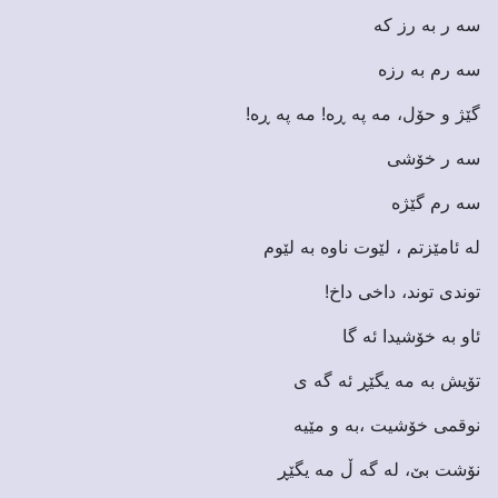
سه ر به رز که
سه رم به رزه
گێژ و حۆل، مه په ڕه! مه په ڕه!
سه ر خۆشی
سه رم گێژه
له ئامێزتم ، لێوت ناوه به لێوم
توندی توند، داخی داخ!
ئاو به خۆشیدا ئه گا
تۆیش به مه یگێڕ ئه گه ی
نوقمی خۆشیت ،به و مێیه
نۆشت بێ، له گه ڵ مه یگێڕ