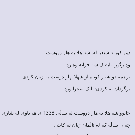
دوو کورته شێعر له: شه هلا به هار دووست
وه رگێڕ: بابه ک سه حرانه وه رد
ترجمه دو شعر کوتاه از شهلا بهار دوست به زبان کردی
برگردان به کردی: بابک صحرانورد
خاتوو شه هلا به هار دووست له ساڵی 1338 ی هه تاوی له شاری تاران له دایک بووه .
چه ن ساڵه که له ئاڵمان ژیان ئه کات .